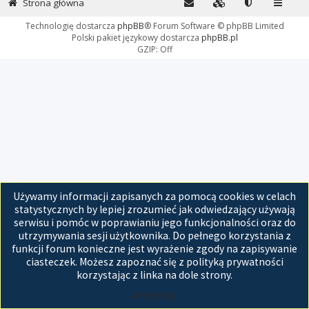
Strona główna
Technologię dostarcza
phpBB
® Forum Software © phpBB Limited
Polski pakiet językowy dostarcza
phpBB.pl
GZIP: Off
Używamy informacji zapisanych za pomocą cookies w celach
statystycznych by lepiej zrozumieć jak odwiedzający używają
serwisu i pomóc w poprawianiu jego funkcjonalności oraz do
utrzymywania sesji użytkownika. Do pełnego korzystania z
funkcji forum konieczne jest wyrażenie zgody na zapisywanie
ciasteczek. Możesz zapoznać się z polityką prywatności
korzystając z linka na dole strony.
Akceptuję