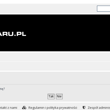
ynę?
takt z nami
Regulamin i polityka prywatności
Zespół adminis