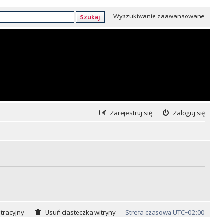
Wyszukiwanie zaawansowane
Szukaj
Zarejestruj się
Zaloguj się
tracyjny
Usuń ciasteczka witryny
Strefa czasowa
UTC+02:00