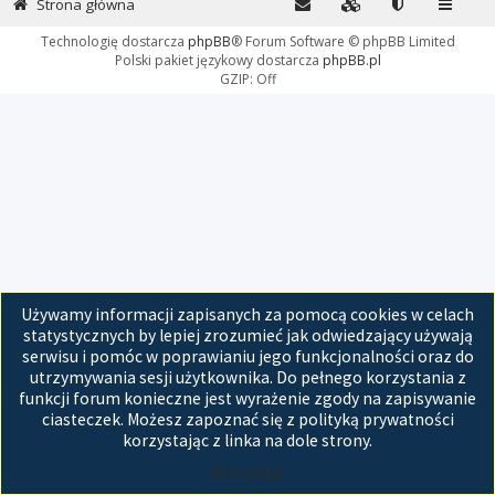
Strona główna
Technologię dostarcza
phpBB
® Forum Software © phpBB Limited
Polski pakiet językowy dostarcza
phpBB.pl
GZIP: Off
Używamy informacji zapisanych za pomocą cookies w celach
statystycznych by lepiej zrozumieć jak odwiedzający używają
serwisu i pomóc w poprawianiu jego funkcjonalności oraz do
utrzymywania sesji użytkownika. Do pełnego korzystania z
funkcji forum konieczne jest wyrażenie zgody na zapisywanie
ciasteczek. Możesz zapoznać się z polityką prywatności
korzystając z linka na dole strony.
Akceptuję