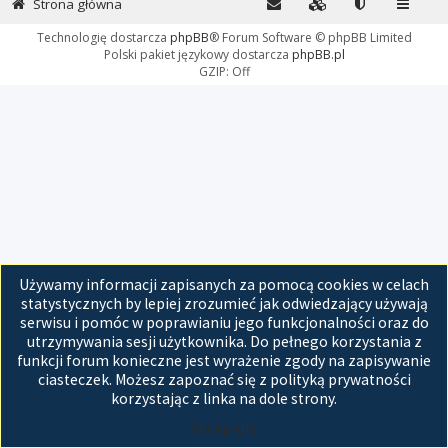
Strona główna
Technologię dostarcza
phpBB
® Forum Software © phpBB Limited
Polski pakiet językowy dostarcza
phpBB.pl
GZIP: Off
Używamy informacji zapisanych za pomocą cookies w celach
statystycznych by lepiej zrozumieć jak odwiedzający używają
serwisu i pomóc w poprawianiu jego funkcjonalności oraz do
utrzymywania sesji użytkownika. Do pełnego korzystania z
funkcji forum konieczne jest wyrażenie zgody na zapisywanie
ciasteczek. Możesz zapoznać się z polityką prywatności
korzystając z linka na dole strony.
Akceptuję