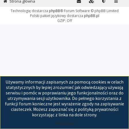
Strona główna
Technologię dostarcza
phpBB
® Forum Software © phpBB Limited
Polski pakiet językowy dostarcza
phpBB.pl
GZIP: Off
Używamy informacji zapisanych za pomocą cookies w celach
statystycznych by lepiej zrozumieć jak odwiedzający używają
serwisu i pomóc w poprawianiu jego funkcjonalności oraz do
utrzymywania sesji użytkownika. Do pełnego korzystania z
funkcji forum konieczne jest wyrażenie zgody na zapisywanie
ciasteczek. Możesz zapoznać się z polityką prywatności
korzystając z linka na dole strony.
Akceptuję