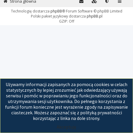
Strona główna
Technologię dostarcza
phpBB
® Forum Software © phpBB Limited
Polski pakiet językowy dostarcza
phpBB.pl
GZIP: Off
Używamy informacji zapisanych za pomocą cookies w celach
statystycznych by lepiej zrozumieć jak odwiedzający używają
serwisu i pomóc w poprawianiu jego funkcjonalności oraz do
utrzymywania sesji użytkownika. Do pełnego korzystania z
funkcji forum konieczne jest wyrażenie zgody na zapisywanie
ciasteczek. Możesz zapoznać się z polityką prywatności
korzystając z linka na dole strony.
Akceptuję