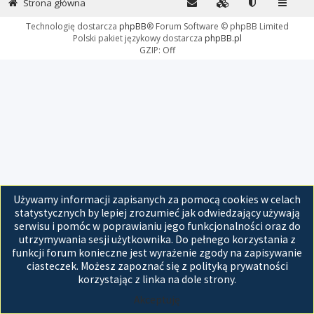
Strona główna
Technologię dostarcza
phpBB
® Forum Software © phpBB Limited
Polski pakiet językowy dostarcza
phpBB.pl
GZIP: Off
Używamy informacji zapisanych za pomocą cookies w celach
statystycznych by lepiej zrozumieć jak odwiedzający używają
serwisu i pomóc w poprawianiu jego funkcjonalności oraz do
utrzymywania sesji użytkownika. Do pełnego korzystania z
funkcji forum konieczne jest wyrażenie zgody na zapisywanie
ciasteczek. Możesz zapoznać się z polityką prywatności
korzystając z linka na dole strony.
Akceptuję