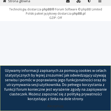
Strona główna
Technologię dostarcza
phpBB
® Forum Software © phpBB Limited
Polski pakiet językowy dostarcza
phpBB.pl
GZIP: Off
Używamy informacji zapisanych za pomocą cookies w celach
statystycznych by lepiej zrozumieć jak odwiedzający używają
serwisu i pomóc w poprawianiu jego funkcjonalności oraz do
utrzymywania sesji użytkownika. Do pełnego korzystania z
funkcji forum konieczne jest wyrażenie zgody na zapisywanie
ciasteczek. Możesz zapoznać się z polityką prywatności
korzystając z linka na dole strony.
Akceptuję