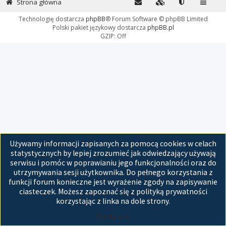
Strona główna
Technologię dostarcza
phpBB
® Forum Software © phpBB Limited
Polski pakiet językowy dostarcza
phpBB.pl
GZIP: Off
Używamy informacji zapisanych za pomocą cookies w celach
statystycznych by lepiej zrozumieć jak odwiedzający używają
serwisu i pomóc w poprawianiu jego funkcjonalności oraz do
utrzymywania sesji użytkownika. Do pełnego korzystania z
funkcji forum konieczne jest wyrażenie zgody na zapisywanie
ciasteczek. Możesz zapoznać się z polityką prywatności
korzystając z linka na dole strony.
Akceptuję