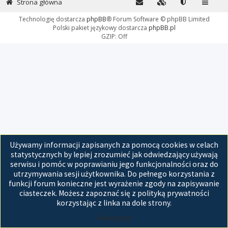
Strona główna
Technologię dostarcza
phpBB
® Forum Software © phpBB Limited
Polski pakiet językowy dostarcza
phpBB.pl
GZIP: Off
Używamy informacji zapisanych za pomocą cookies w celach
statystycznych by lepiej zrozumieć jak odwiedzający używają
serwisu i pomóc w poprawianiu jego funkcjonalności oraz do
utrzymywania sesji użytkownika. Do pełnego korzystania z
funkcji forum konieczne jest wyrażenie zgody na zapisywanie
ciasteczek. Możesz zapoznać się z polityką prywatności
korzystając z linka na dole strony.
Akceptuję