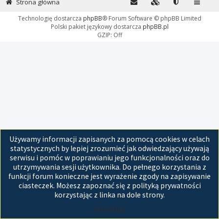
Strona główna
Technologię dostarcza
phpBB
® Forum Software © phpBB Limited
Polski pakiet językowy dostarcza
phpBB.pl
GZIP: Off
Używamy informacji zapisanych za pomocą cookies w celach
statystycznych by lepiej zrozumieć jak odwiedzający używają
serwisu i pomóc w poprawianiu jego funkcjonalności oraz do
utrzymywania sesji użytkownika. Do pełnego korzystania z
funkcji forum konieczne jest wyrażenie zgody na zapisywanie
ciasteczek. Możesz zapoznać się z polityką prywatności
korzystając z linka na dole strony.
Akceptuję