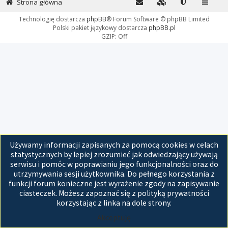
Strona główna
Technologię dostarcza
phpBB
® Forum Software © phpBB Limited
Polski pakiet językowy dostarcza
phpBB.pl
GZIP: Off
Używamy informacji zapisanych za pomocą cookies w celach
statystycznych by lepiej zrozumieć jak odwiedzający używają
serwisu i pomóc w poprawianiu jego funkcjonalności oraz do
utrzymywania sesji użytkownika. Do pełnego korzystania z
funkcji forum konieczne jest wyrażenie zgody na zapisywanie
ciasteczek. Możesz zapoznać się z polityką prywatności
korzystając z linka na dole strony.
Akceptuję