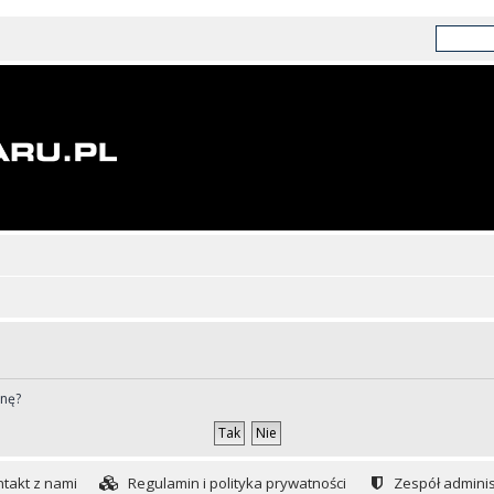
ynę?
takt z nami
Regulamin i polityka prywatności
Zespół adminis