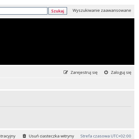
Wyszukiwanie zaawansowane
Szukaj
Zarejestruj się
Zaloguj się
tracyjny
Usuń ciasteczka witryny
Strefa czasowa
UTC+02:00