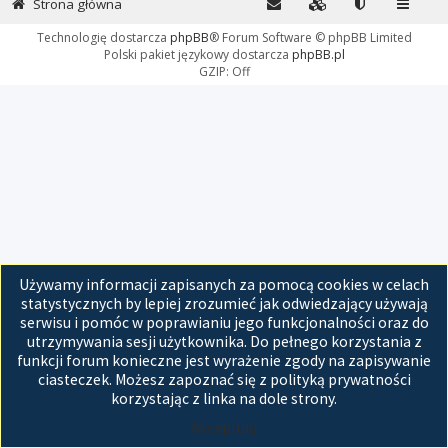
Strona główna
Technologię dostarcza
phpBB
® Forum Software © phpBB Limited
Polski pakiet językowy dostarcza
phpBB.pl
GZIP: Off
Używamy informacji zapisanych za pomocą cookies w celach
statystycznych by lepiej zrozumieć jak odwiedzający używają
serwisu i pomóc w poprawianiu jego funkcjonalności oraz do
utrzymywania sesji użytkownika. Do pełnego korzystania z
funkcji forum konieczne jest wyrażenie zgody na zapisywanie
ciasteczek. Możesz zapoznać się z polityką prywatności
korzystając z linka na dole strony.
Akceptuję