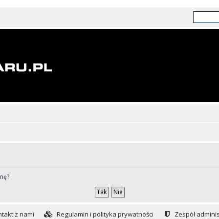
ynę?
takt z nami
Regulamin i polityka prywatności
Zespół adminis