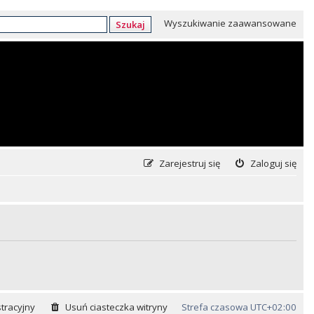
Wyszukiwanie zaawansowane
Szukaj
Zarejestruj się
Zaloguj się
tracyjny
Usuń ciasteczka witryny
Strefa czasowa
UTC+02:00