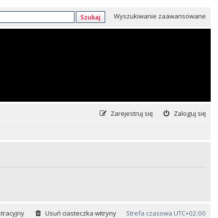
Wyszukiwanie zaawansowane
Szukaj
Zarejestruj się
Zaloguj się
tracyjny
Usuń ciasteczka witryny
Strefa czasowa
UTC+02:00