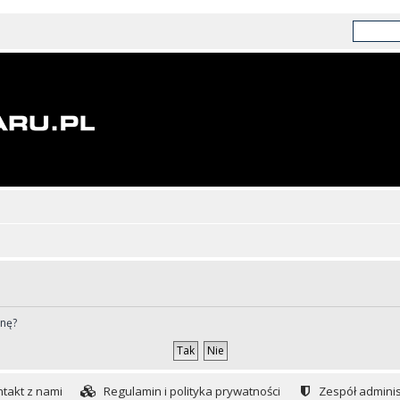
ynę?
takt z nami
Regulamin i polityka prywatności
Zespół adminis