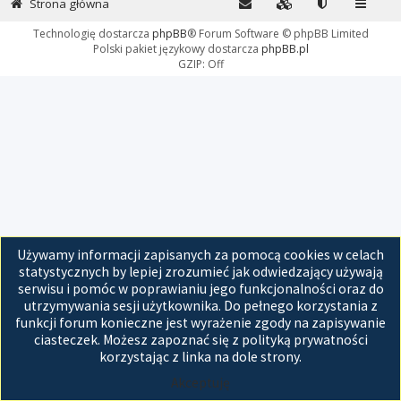
Strona główna
Technologię dostarcza
phpBB
® Forum Software © phpBB Limited
Polski pakiet językowy dostarcza
phpBB.pl
GZIP: Off
Używamy informacji zapisanych za pomocą cookies w celach
statystycznych by lepiej zrozumieć jak odwiedzający używają
serwisu i pomóc w poprawianiu jego funkcjonalności oraz do
utrzymywania sesji użytkownika. Do pełnego korzystania z
funkcji forum konieczne jest wyrażenie zgody na zapisywanie
ciasteczek. Możesz zapoznać się z polityką prywatności
korzystając z linka na dole strony.
Akceptuję