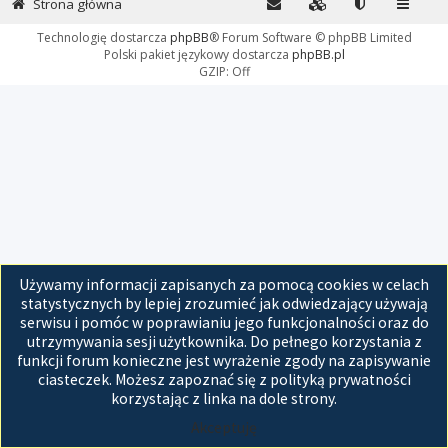
Strona główna
Technologię dostarcza
phpBB
® Forum Software © phpBB Limited
Polski pakiet językowy dostarcza
phpBB.pl
GZIP: Off
Używamy informacji zapisanych za pomocą cookies w celach
statystycznych by lepiej zrozumieć jak odwiedzający używają
serwisu i pomóc w poprawianiu jego funkcjonalności oraz do
utrzymywania sesji użytkownika. Do pełnego korzystania z
funkcji forum konieczne jest wyrażenie zgody na zapisywanie
ciasteczek. Możesz zapoznać się z polityką prywatności
korzystając z linka na dole strony.
Akceptuję