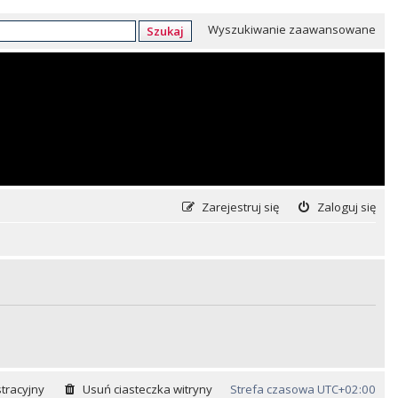
Wyszukiwanie zaawansowane
Szukaj
Zarejestruj się
Zaloguj się
tracyjny
Usuń ciasteczka witryny
Strefa czasowa
UTC+02:00