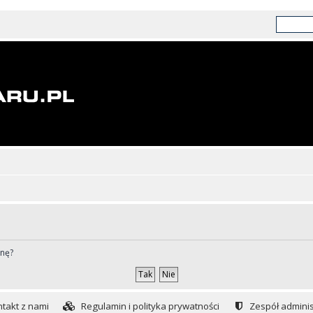
ynę?
takt z nami
Regulamin i polityka prywatności
Zespół adminis