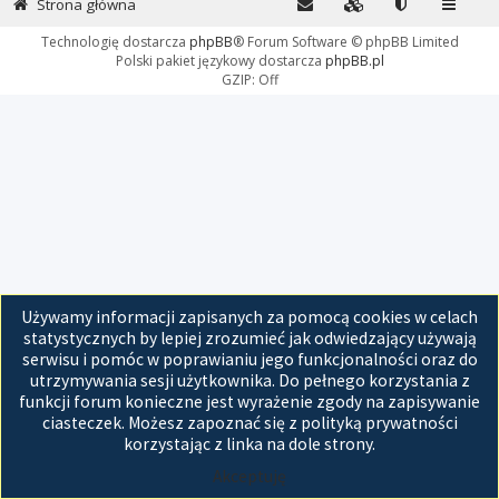
Strona główna
Technologię dostarcza
phpBB
® Forum Software © phpBB Limited
Polski pakiet językowy dostarcza
phpBB.pl
GZIP: Off
Używamy informacji zapisanych za pomocą cookies w celach
statystycznych by lepiej zrozumieć jak odwiedzający używają
serwisu i pomóc w poprawianiu jego funkcjonalności oraz do
utrzymywania sesji użytkownika. Do pełnego korzystania z
funkcji forum konieczne jest wyrażenie zgody na zapisywanie
ciasteczek. Możesz zapoznać się z polityką prywatności
korzystając z linka na dole strony.
Akceptuję