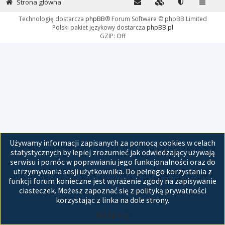
Strona główna
Technologię dostarcza
phpBB
® Forum Software © phpBB Limited
Polski pakiet językowy dostarcza
phpBB.pl
GZIP: Off
Używamy informacji zapisanych za pomocą cookies w celach
statystycznych by lepiej zrozumieć jak odwiedzający używają
serwisu i pomóc w poprawianiu jego funkcjonalności oraz do
utrzymywania sesji użytkownika. Do pełnego korzystania z
funkcji forum konieczne jest wyrażenie zgody na zapisywanie
ciasteczek. Możesz zapoznać się z polityką prywatności
korzystając z linka na dole strony.
Akceptuję