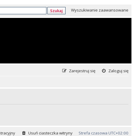
Wyszukiwanie zaawansowane
Szukaj
Zarejestruj się
Zaloguj się
tracyjny
Usuń ciasteczka witryny
Strefa czasowa
UTC+02:00