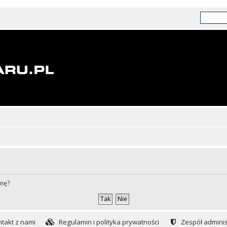
ynę?
takt z nami
Regulamin i polityka prywatności
Zespół adminis