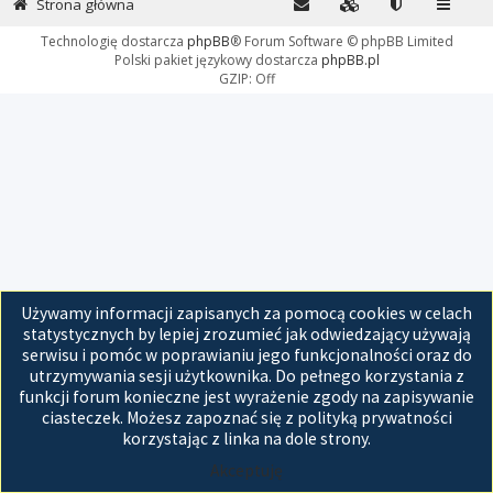
Strona główna
Technologię dostarcza
phpBB
® Forum Software © phpBB Limited
Polski pakiet językowy dostarcza
phpBB.pl
GZIP: Off
Używamy informacji zapisanych za pomocą cookies w celach
statystycznych by lepiej zrozumieć jak odwiedzający używają
serwisu i pomóc w poprawianiu jego funkcjonalności oraz do
utrzymywania sesji użytkownika. Do pełnego korzystania z
funkcji forum konieczne jest wyrażenie zgody na zapisywanie
ciasteczek. Możesz zapoznać się z polityką prywatności
korzystając z linka na dole strony.
Akceptuję