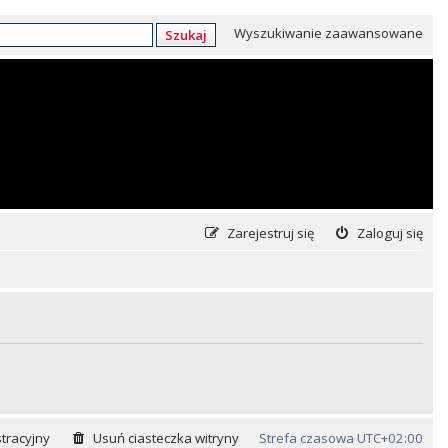
Wyszukiwanie zaawansowane
Szukaj
Zarejestruj się
Zaloguj się
tracyjny
Usuń ciasteczka witryny
Strefa czasowa
UTC+02:00