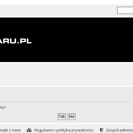
ynę?
takt z nami
Regulamin i polityka prywatności
Zespół adminis