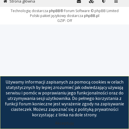
Strona główna
Technologię dostarcza
phpBB
® Forum Software © phpBB Limited
Polski pakiet językowy dostarcza
phpBB.pl
GZIP: Off
Używamy informacji zapisanych za pomocą cookies w celach
statystycznych by lepiej zrozumieć jak odwiedzający używają
serwisu i pomóc w poprawianiu jego funkcjonalności oraz do
utrzymywania sesji użytkownika. Do pełnego korzystania z
funkcji forum konieczne jest wyrażenie zgody na zapisywanie
ciasteczek. Możesz zapoznać się z polityką prywatności
korzystając z linka na dole strony.
Akceptuję