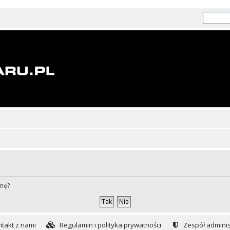
ynę?
takt z nami
Regulamin i polityka prywatności
Zespół adminis