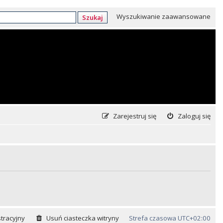
Wyszukiwanie zaawansowane
Szukaj
Zarejestruj się
Zaloguj się
tracyjny
Usuń ciasteczka witryny
Strefa czasowa
UTC+02:00