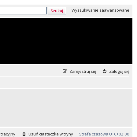
Wyszukiwanie zaawansowane
Szukaj
Zarejestruj się
Zaloguj się
tracyjny
Usuń ciasteczka witryny
Strefa czasowa
UTC+02:00