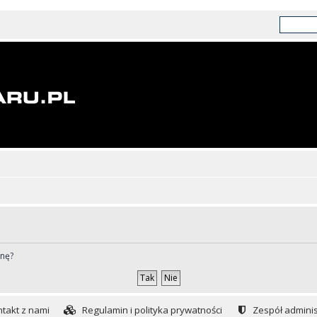
ynę?
takt z nami
Regulamin i polityka prywatności
Zespół adminis