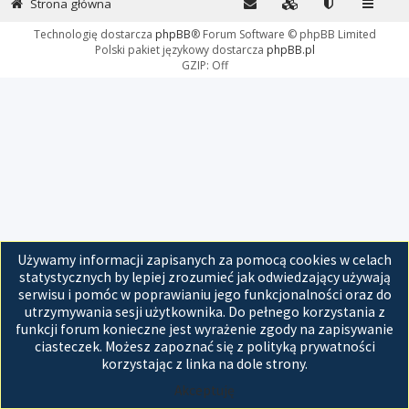
Strona główna
Technologię dostarcza
phpBB
® Forum Software © phpBB Limited
Polski pakiet językowy dostarcza
phpBB.pl
GZIP: Off
Używamy informacji zapisanych za pomocą cookies w celach
statystycznych by lepiej zrozumieć jak odwiedzający używają
serwisu i pomóc w poprawianiu jego funkcjonalności oraz do
utrzymywania sesji użytkownika. Do pełnego korzystania z
funkcji forum konieczne jest wyrażenie zgody na zapisywanie
ciasteczek. Możesz zapoznać się z polityką prywatności
korzystając z linka na dole strony.
Akceptuję