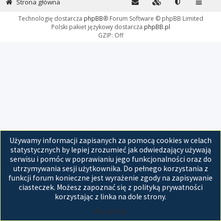
Strona główna
Technologię dostarcza
phpBB
® Forum Software © phpBB Limited
Polski pakiet językowy dostarcza
phpBB.pl
GZIP: Off
Używamy informacji zapisanych za pomocą cookies w celach
statystycznych by lepiej zrozumieć jak odwiedzający używają
serwisu i pomóc w poprawianiu jego funkcjonalności oraz do
utrzymywania sesji użytkownika. Do pełnego korzystania z
funkcji forum konieczne jest wyrażenie zgody na zapisywanie
ciasteczek. Możesz zapoznać się z polityką prywatności
korzystając z linka na dole strony.
Akceptuję