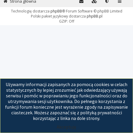
Strona główna
Technologię dostarcza
phpBB
® Forum Software © phpBB Limited
Polski pakiet językowy dostarcza
phpBB.pl
GZIP: Off
Używamy informacji zapisanych za pomocą cookies w celach
statystycznych by lepiej zrozumieć jak odwiedzający używają
serwisu i pomóc w poprawianiu jego funkcjonalności oraz do
utrzymywania sesji użytkownika. Do pełnego korzystania z
funkcji forum konieczne jest wyrażenie zgody na zapisywanie
ciasteczek. Możesz zapoznać się z polityką prywatności
korzystając z linka na dole strony.
Akceptuję