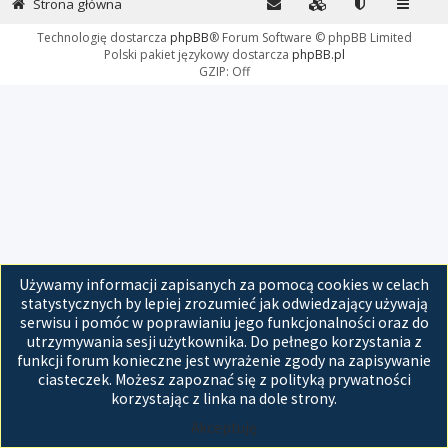
Strona główna
Technologię dostarcza
phpBB
® Forum Software © phpBB Limited
Polski pakiet językowy dostarcza
phpBB.pl
GZIP: Off
Używamy informacji zapisanych za pomocą cookies w celach
statystycznych by lepiej zrozumieć jak odwiedzający używają
serwisu i pomóc w poprawianiu jego funkcjonalności oraz do
utrzymywania sesji użytkownika. Do pełnego korzystania z
funkcji forum konieczne jest wyrażenie zgody na zapisywanie
ciasteczek. Możesz zapoznać się z polityką prywatności
korzystając z linka na dole strony.
Akceptuję