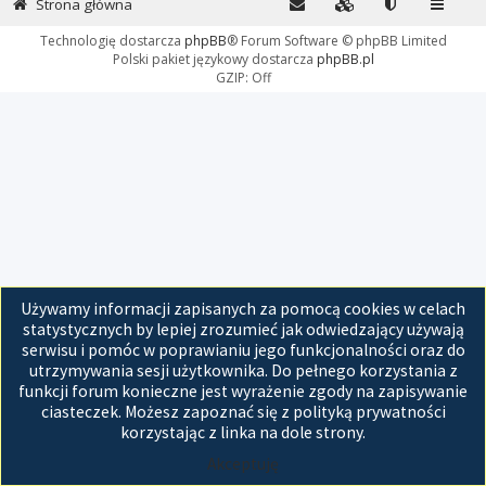
Strona główna
Technologię dostarcza
phpBB
® Forum Software © phpBB Limited
Polski pakiet językowy dostarcza
phpBB.pl
GZIP: Off
Używamy informacji zapisanych za pomocą cookies w celach
statystycznych by lepiej zrozumieć jak odwiedzający używają
serwisu i pomóc w poprawianiu jego funkcjonalności oraz do
utrzymywania sesji użytkownika. Do pełnego korzystania z
funkcji forum konieczne jest wyrażenie zgody na zapisywanie
ciasteczek. Możesz zapoznać się z polityką prywatności
korzystając z linka na dole strony.
Akceptuję