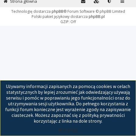
Strona główna
Technologię dostarcza
phpBB
® Forum Software © phpBB Limited
Polski pakiet językowy dostarcza
phpBB.pl
GZIP: Off
Używamy informacji zapisanych za pomocą cookies w celach
statystycznych by lepiej zrozumieć jak odwiedzający używają
serwisu i pomóc w poprawianiu jego funkcjonalności oraz do
utrzymywania sesji użytkownika. Do pełnego korzystania z
funkcji forum konieczne jest wyrażenie zgody na zapisywanie
ciasteczek. Możesz zapoznać się z polityką prywatności
korzystając z linka na dole strony.
Akceptuję