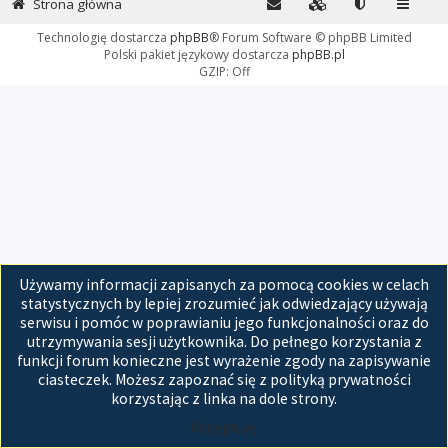
Strona główna
Technologię dostarcza
phpBB
® Forum Software © phpBB Limited
Polski pakiet językowy dostarcza
phpBB.pl
GZIP: Off
Używamy informacji zapisanych za pomocą cookies w celach
statystycznych by lepiej zrozumieć jak odwiedzający używają
serwisu i pomóc w poprawianiu jego funkcjonalności oraz do
utrzymywania sesji użytkownika. Do pełnego korzystania z
funkcji forum konieczne jest wyrażenie zgody na zapisywanie
ciasteczek. Możesz zapoznać się z polityką prywatności
korzystając z linka na dole strony.
Akceptuję