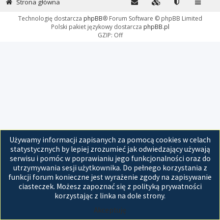
Strona główna
Technologię dostarcza
phpBB
® Forum Software © phpBB Limited
Polski pakiet językowy dostarcza
phpBB.pl
GZIP: Off
Używamy informacji zapisanych za pomocą cookies w celach
statystycznych by lepiej zrozumieć jak odwiedzający używają
serwisu i pomóc w poprawianiu jego funkcjonalności oraz do
utrzymywania sesji użytkownika. Do pełnego korzystania z
funkcji forum konieczne jest wyrażenie zgody na zapisywanie
ciasteczek. Możesz zapoznać się z polityką prywatności
korzystając z linka na dole strony.
Akceptuję