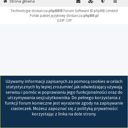
Strona główna
Technologię dostarcza
phpBB
® Forum Software © phpBB Limited
Polski pakiet językowy dostarcza
phpBB.pl
GZIP: Off
Używamy informacji zapisanych za pomocą cookies w celach
statystycznych by lepiej zrozumieć jak odwiedzający używają
serwisu i pomóc w poprawianiu jego funkcjonalności oraz do
utrzymywania sesji użytkownika. Do pełnego korzystania z
funkcji forum konieczne jest wyrażenie zgody na zapisywanie
ciasteczek. Możesz zapoznać się z polityką prywatności
korzystając z linka na dole strony.
Akceptuję