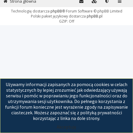
Strona główna
Technologię dostarcza
phpBB
® Forum Software © phpBB Limited
Polski pakiet językowy dostarcza
phpBB.pl
GZIP: Off
Używamy informacji zapisanych za pomocą cookies w celach
statystycznych by lepiej zrozumieć jak odwiedzający używają
serwisu i pomóc w poprawianiu jego funkcjonalności oraz do
utrzymywania sesji użytkownika. Do pełnego korzystania z
funkcji forum konieczne jest wyrażenie zgody na zapisywanie
ciasteczek. Możesz zapoznać się z polityką prywatności
korzystając z linka na dole strony.
Akceptuję