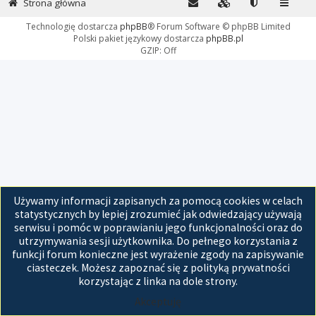
Strona główna
Technologię dostarcza
phpBB
® Forum Software © phpBB Limited
Polski pakiet językowy dostarcza
phpBB.pl
GZIP: Off
Używamy informacji zapisanych za pomocą cookies w celach
statystycznych by lepiej zrozumieć jak odwiedzający używają
serwisu i pomóc w poprawianiu jego funkcjonalności oraz do
utrzymywania sesji użytkownika. Do pełnego korzystania z
funkcji forum konieczne jest wyrażenie zgody na zapisywanie
ciasteczek. Możesz zapoznać się z polityką prywatności
korzystając z linka na dole strony.
Akceptuję