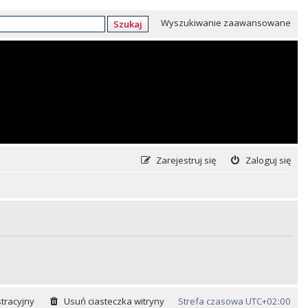
Wyszukiwanie zaawansowane
Szukaj
Zarejestruj się
Zaloguj się
tracyjny
Usuń ciasteczka witryny
Strefa czasowa
UTC+02:00