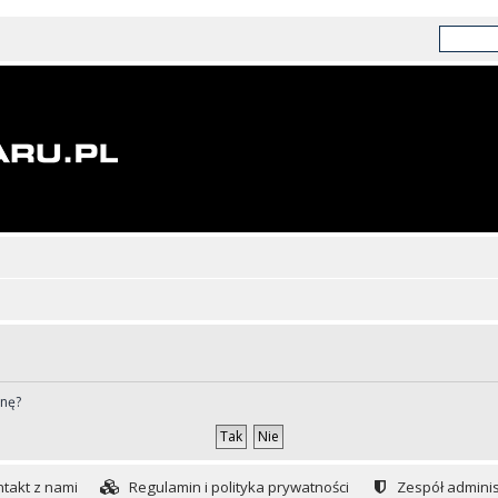
ynę?
takt z nami
Regulamin i polityka prywatności
Zespół adminis