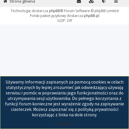
Strona główna
Technologię dostarcza
phpBB
® Forum Software © phpBB Limited
Polski pakiet językowy dostarcza
phpBB.pl
GZIP: Off
Używamy informacji zapisanych za pomocą cookies w celach
statystycznych by lepiej zrozumieć jak odwiedzający używają
serwisu i pomóc w poprawianiu jego funkcjonalności oraz do
utrzymywania sesji użytkownika. Do pełnego korzystania z
funkcji forum konieczne jest wyrażenie zgody na zapisywanie
ciasteczek. Możesz zapoznać się z polityką prywatności
korzystając z linka na dole strony.
Akceptuję