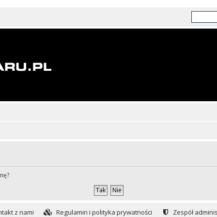
ynę?
takt z nami
Regulamin i polityka prywatności
Zespół adminis