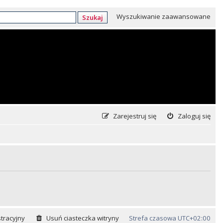
Wyszukiwanie zaawansowane
Szukaj
Zarejestruj się
Zaloguj się
tracyjny
Usuń ciasteczka witryny
Strefa czasowa
UTC+02:00