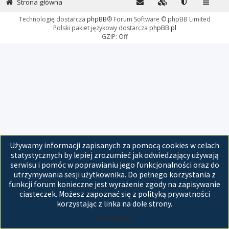
Strona główna
Technologię dostarcza
phpBB
® Forum Software © phpBB Limited
Polski pakiet językowy dostarcza
phpBB.pl
GZIP: Off
Używamy informacji zapisanych za pomocą cookies w celach
statystycznych by lepiej zrozumieć jak odwiedzający używają
serwisu i pomóc w poprawianiu jego funkcjonalności oraz do
utrzymywania sesji użytkownika. Do pełnego korzystania z
funkcji forum konieczne jest wyrażenie zgody na zapisywanie
ciasteczek. Możesz zapoznać się z polityką prywatności
korzystając z linka na dole strony.
Akceptuję