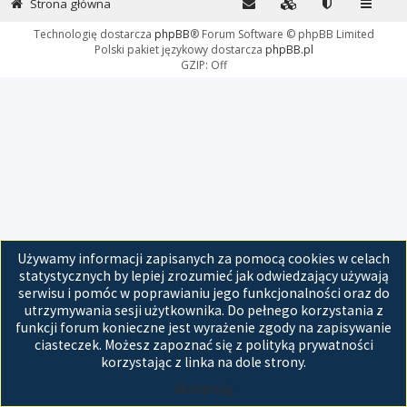
Strona główna
Technologię dostarcza
phpBB
® Forum Software © phpBB Limited
Polski pakiet językowy dostarcza
phpBB.pl
GZIP: Off
Używamy informacji zapisanych za pomocą cookies w celach
statystycznych by lepiej zrozumieć jak odwiedzający używają
serwisu i pomóc w poprawianiu jego funkcjonalności oraz do
utrzymywania sesji użytkownika. Do pełnego korzystania z
funkcji forum konieczne jest wyrażenie zgody na zapisywanie
ciasteczek. Możesz zapoznać się z polityką prywatności
korzystając z linka na dole strony.
Akceptuję