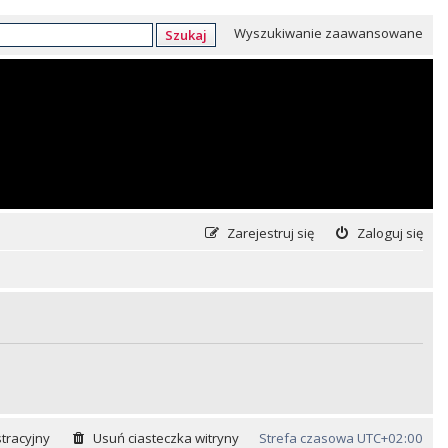
Wyszukiwanie zaawansowane
Szukaj
Zarejestruj się
Zaloguj się
tracyjny
Usuń ciasteczka witryny
Strefa czasowa
UTC+02:00