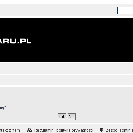
ynę?
takt z nami
Regulamin i polityka prywatności
Zespół adminis