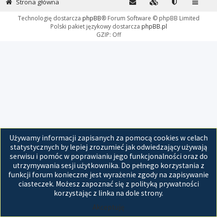
Strona główna
Technologię dostarcza
phpBB
® Forum Software © phpBB Limited
Polski pakiet językowy dostarcza
phpBB.pl
GZIP: Off
Używamy informacji zapisanych za pomocą cookies w celach
statystycznych by lepiej zrozumieć jak odwiedzający używają
serwisu i pomóc w poprawianiu jego funkcjonalności oraz do
utrzymywania sesji użytkownika. Do pełnego korzystania z
funkcji forum konieczne jest wyrażenie zgody na zapisywanie
ciasteczek. Możesz zapoznać się z polityką prywatności
korzystając z linka na dole strony.
Akceptuję