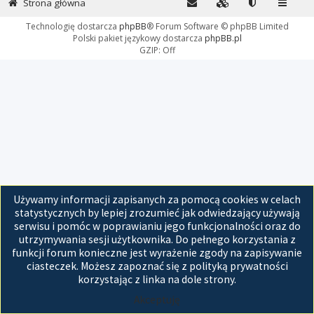
Strona główna
Technologię dostarcza
phpBB
® Forum Software © phpBB Limited
Polski pakiet językowy dostarcza
phpBB.pl
GZIP: Off
Używamy informacji zapisanych za pomocą cookies w celach
statystycznych by lepiej zrozumieć jak odwiedzający używają
serwisu i pomóc w poprawianiu jego funkcjonalności oraz do
utrzymywania sesji użytkownika. Do pełnego korzystania z
funkcji forum konieczne jest wyrażenie zgody na zapisywanie
ciasteczek. Możesz zapoznać się z polityką prywatności
korzystając z linka na dole strony.
Akceptuję