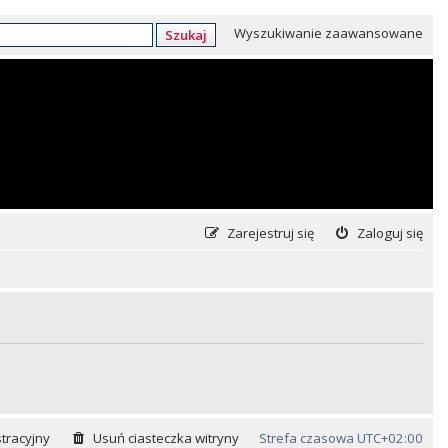
Wyszukiwanie zaawansowane
Szukaj
Zarejestruj się
Zaloguj się
tracyjny
Usuń ciasteczka witryny
Strefa czasowa
UTC+02:00