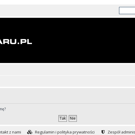
ynę?
takt z nami
Regulamin i polityka prywatności
Zespół adminis