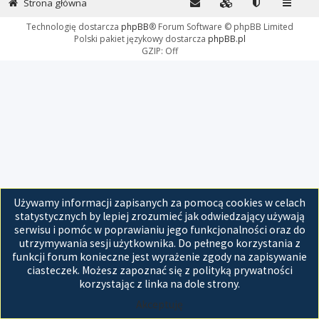
Strona główna
Technologię dostarcza
phpBB
® Forum Software © phpBB Limited
Polski pakiet językowy dostarcza
phpBB.pl
GZIP: Off
Używamy informacji zapisanych za pomocą cookies w celach
statystycznych by lepiej zrozumieć jak odwiedzający używają
serwisu i pomóc w poprawianiu jego funkcjonalności oraz do
utrzymywania sesji użytkownika. Do pełnego korzystania z
funkcji forum konieczne jest wyrażenie zgody na zapisywanie
ciasteczek. Możesz zapoznać się z polityką prywatności
korzystając z linka na dole strony.
Akceptuję