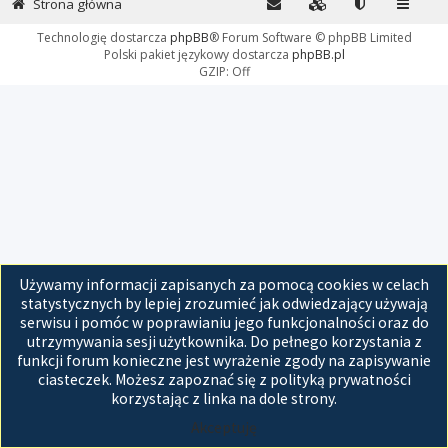
Strona główna
Technologię dostarcza
phpBB
® Forum Software © phpBB Limited
Polski pakiet językowy dostarcza
phpBB.pl
GZIP: Off
Używamy informacji zapisanych za pomocą cookies w celach
statystycznych by lepiej zrozumieć jak odwiedzający używają
serwisu i pomóc w poprawianiu jego funkcjonalności oraz do
utrzymywania sesji użytkownika. Do pełnego korzystania z
funkcji forum konieczne jest wyrażenie zgody na zapisywanie
ciasteczek. Możesz zapoznać się z polityką prywatności
korzystając z linka na dole strony.
Akceptuję