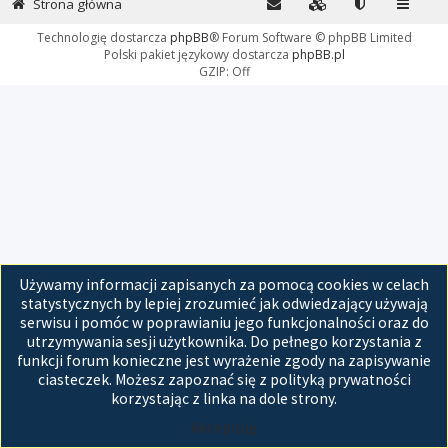
Strona główna
Technologię dostarcza
phpBB
® Forum Software © phpBB Limited
Polski pakiet językowy dostarcza
phpBB.pl
GZIP: Off
Używamy informacji zapisanych za pomocą cookies w celach
statystycznych by lepiej zrozumieć jak odwiedzający używają
serwisu i pomóc w poprawianiu jego funkcjonalności oraz do
utrzymywania sesji użytkownika. Do pełnego korzystania z
funkcji forum konieczne jest wyrażenie zgody na zapisywanie
ciasteczek. Możesz zapoznać się z polityką prywatności
korzystając z linka na dole strony.
Akceptuję